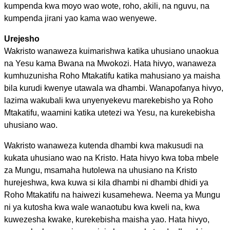
kumpenda kwa moyo wao wote, roho, akili, na nguvu, na
kumpenda jirani yao kama wao wenyewe.
Urejesho
Wakristo wanaweza kuimarishwa katika uhusiano unaokua
na Yesu kama Bwana na Mwokozi. Hata hivyo, wanaweza
kumhuzunisha Roho Mtakatifu katika mahusiano ya maisha
bila kurudi kwenye utawala wa dhambi. Wanapofanya hivyo,
lazima wakubali kwa unyenyekevu marekebisho ya Roho
Mtakatifu, waamini katika utetezi wa Yesu, na kurekebisha
uhusiano wao.
Wakristo wanaweza kutenda dhambi kwa makusudi na
kukata uhusiano wao na Kristo. Hata hivyo kwa toba mbele
za Mungu, msamaha hutolewa na uhusiano na Kristo
hurejeshwa, kwa kuwa si kila dhambi ni dhambi dhidi ya
Roho Mtakatifu na haiwezi kusamehewa. Neema ya Mungu
ni ya kutosha kwa wale wanaotubu kwa kweli na, kwa
kuwezesha kwake, kurekebisha maisha yao. Hata hivyo,