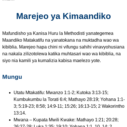
Marejeo ya Kimaandiko
Mafundisho ya Kanisa Huru la Methodisti yanategemea
Maandiko Matakatifu na yanatokana na muktadha wao wa
kibiblia. Marejeo hapa chini ni vifungu sahihi vinavyohusiana
na nakala zilizotolewa katika muhtasari wao wa kibiblia, na
siyo nia kamili ya kumalizia kabisa maelezo yote.
Mungu
Utatu Mtakatifu: Mwanzo 1:1-2; Kutoka 3:13-15;
Kumbukumbu la Torati 6:4; Mathayo 28:19; Yohana 1:1-
3; 5:19-23; 8:58; 14:9-11; 15:26; 16:13-15; 2 Wakorintho
13:14.
Mwana – Kupata Mwili Kwake: Mathayo 1:21; 20:28;
26:27-28; Luka 1:35; 19:10; Yohana 1:1, 10, 14; 2