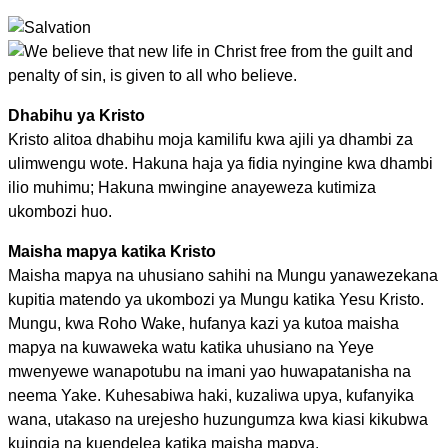
Dhabihu ya Kristo
Kristo alitoa dhabihu moja kamilifu kwa ajili ya dhambi za
ulimwengu wote. Hakuna haja ya fidia nyingine kwa dhambi
ilio muhimu; Hakuna mwingine anayeweza kutimiza
ukombozi huo.
Maisha mapya katika Kristo
Maisha mapya na uhusiano sahihi na Mungu yanawezekana
kupitia matendo ya ukombozi ya Mungu katika Yesu Kristo.
Mungu, kwa Roho Wake, hufanya kazi ya kutoa maisha
mapya na kuwaweka watu katika uhusiano na Yeye
mwenyewe wanapotubu na imani yao huwapatanisha na
neema Yake. Kuhesabiwa haki, kuzaliwa upya, kufanyika
wana, utakaso na urejesho huzungumza kwa kiasi kikubwa
kuingia na kuendelea katika maisha mapya.