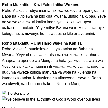
Roho Mtakatifu – Kazi Yake katika Wokovu
Roho Mtakatifu ndiye msimamizi wa wokovu uliopangwa na
Baba na kutolewa na kifo cha Mwana, ufufuo na kupaa. Yeye
ndiye wakala mzuri katika imani yetu, kuzaliwa upya,
utakaso na utukufu. Yeye ndiye Bwana wetu Mlezi, mwenye
kutegemeza, mwenye ku muwezesha kila anayeamini.
Roho Mtakatifu – Uhusiano Wake na Kanisa
Roho Mtakatifu humiminwa juu ya kanisa na Baba na
Mwana. Yeye ni uhai wa kanisa na uwezo wa kushuhudia.
Anapeana upendo wa Mungu na hufanya kweli utawala wa
Yesu Kristo katika muumini ili vipawa vyake vya maneno na
huduma viweze kufikia manufaa ya wote na kujenga na
kuongeza kanisa. Kuhusiana na ulimwengu Yeye ni Roho
wa ukweli, na chombo chake ni Neno la Mungu.