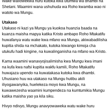
Wake waliowekwa huru kutoka kwa utumwa wa dhambi na
Shetani. Waamini wana ushuhuda wa Roho kwamba wao ni
watoto wa Mungu.
Utakaso
Utakaso ni kazi ya Mungu ya kuokoa huanzia baada na
kuanza maisha mapya katika Kristo ambapo Roho Mtakatifu
huwafanya watu wake kwa mfano wa Mungu, akiwabadilisha
kupitia shida na mchakato, kutoka kiwango kimoja cha
utukufu hadi kingine, na kuwalinganisha na mfano wa Kristo.
Kama waamini wanavyojisalimisha kwa Mungu kwa imani
na kufa kwa nafsi kupitia wakfu kamili, Roho Mtakatifu
huwajaza upendo na kuwatakasa kutoka kwa dhambi.
Uhusiano huu wa utakaso na Mungu hutibu akili
iliyogawanyika, huelekeza moyo kwa Mungu, na
kuwawezesha waamini kumpendeza na kumtumikia Mungu
katika maisha yao ya kila siku.
Hivyo ndivyo, Mungu anavyowaweka watu wake huru