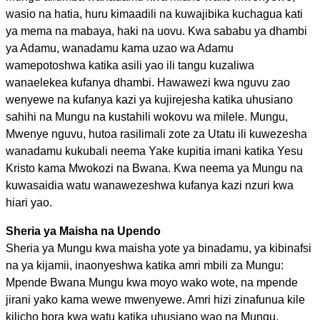
wasio na hatia, huru kimaadili na kuwajibika kuchagua kati
ya mema na mabaya, haki na uovu. Kwa sababu ya dhambi
ya Adamu, wanadamu kama uzao wa Adamu
wamepotoshwa katika asili yao ili tangu kuzaliwa
wanaelekea kufanya dhambi. Hawawezi kwa nguvu zao
wenyewe na kufanya kazi ya kujirejesha katika uhusiano
sahihi na Mungu na kustahili wokovu wa milele. Mungu,
Mwenye nguvu, hutoa rasilimali zote za Utatu ili kuwezesha
wanadamu kukubali neema Yake kupitia imani katika Yesu
Kristo kama Mwokozi na Bwana. Kwa neema ya Mungu na
kuwasaidia watu wanawezeshwa kufanya kazi nzuri kwa
hiari yao.
Sheria ya Maisha na Upendo
Sheria ya Mungu kwa maisha yote ya binadamu, ya kibinafsi
na ya kijamii, inaonyeshwa katika amri mbili za Mungu:
Mpende Bwana Mungu kwa moyo wako wote, na mpende
jirani yako kama wewe mwenyewe. Amri hizi zinafunua kile
kilicho bora kwa watu katika uhusiano wao na Mungu,