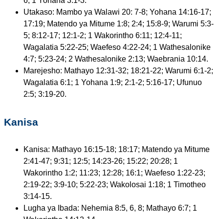
6; 1 Yohana 3:1-3.
Utakaso: Mambo ya Walawi 20: 7-8; Yohana 14:16-17;
17:19; Matendo ya Mitume 1:8; 2:4; 15:8-9; Warumi 5:3-
5; 8:12-17; 12:1-2; 1 Wakorintho 6:11; 12:4-11;
Wagalatia 5:22-25; Waefeso 4:22-24; 1 Wathesalonike
4:7; 5:23-24; 2 Wathesalonike 2:13; Waebrania 10:14.
Marejesho: Mathayo 12:31-32; 18:21-22; Warumi 6:1-2;
Wagalatia 6:1; 1 Yohana 1:9; 2:1-2; 5:16-17; Ufunuo
2:5; 3:19-20.
Kanisa
Kanisa: Mathayo 16:15-18; 18:17; Matendo ya Mitume
2:41-47; 9:31; 12:5; 14:23-26; 15:22; 20:28; 1
Wakorintho 1:2; 11:23; 12:28; 16:1; Waefeso 1:22-23;
2:19-22; 3:9-10; 5:22-23; Wakolosai 1:18; 1 Timotheo
3:14-15.
Lugha ya Ibada: Nehemia 8:5, 6, 8; Mathayo 6:7; 1