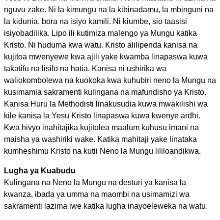
nguvu zake. Ni la kimungu na la kibinadamu, la mbinguni na
la kidunia, bora na isiyo kamili. Ni kiumbe, sio taasisi
isiyobadilika. Lipo ili kutimiza malengo ya Mungu katika
Kristo. Ni huduma kwa watu. Kristo alilipenda kanisa na
kujitoa mwenyewe kwa ajili yake kwamba linapaswa kuwa
takatifu na lisilo na hatia. Kanisa ni ushirika wa
waliokombolewa na kuokoka kwa kuhubiri neno la Mungu na
kusimamia sakramenti kulingana na mafundisho ya Kristo.
Kanisa Huru la Methodisti linakusudia kuwa mwakilishi wa
kile kanisa la Yesu Kristo linapaswa kuwa kwenye ardhi.
Kwa hivyo inahitajika kujitolea maalum kuhusu imani na
maisha ya washiriki wake. Katika mahitaji yake linataka
kumheshimu Kristo na kutii Neno la Mungu lililoandikwa.
Lugha ya Kuabudu
Kulingana na Neno la Mungu na desturi ya kanisa la
kwanza, ibada ya umma na maombi na usimamizi wa
sakramenti lazima iwe katika lugha inayoeleweka na watu.