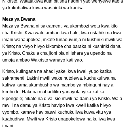
Kikristo. Watatakiwa kuthibitisha nadhiri yao wenyewe kabla
ya kukubaliwa kuwa washiriki wa kanisa.
Meza ya Bwana
Meza ya Bwana ni sakramenti ya ukombozi wetu kwa kifo
cha Kristo. Kwa wale ambao kwa haki, kwa ustahiki na kwa
imani wanaupokea, mkate tunaouvunja ni kushiriki mwili wa
Kristo; na vivyo hivyo kikombe cha baraka ni kushiriki damu
ya Kristo. Chakula cha jioni pia ni ishara ya upendo na
umoja ambao Wakristo wanayo kati yao.
Kristo, kulingana na ahadi yake, kwa kweli yupo katika
sakramenti. Lakini mwili wake hutolewa, kuchukuliwa na
kuliwa kama ukumbusho wa mambo ya mbinguni nay a
kiroho tu. Hakuna mabadiliko yanayofanyika katika
kipengele; mkate na divai sio mwili na damu ya Kristo. Wala
mwili na damu ya Kristo havipo kwa kweli katika hivyo
vyombo. kamwe havipaswi kuchukuliwa kuwa vitu vya
kuabudiwa. Mwili wa Kristo unapokelewa na kuliwa kwa
imani.