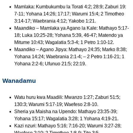
Mamlaka: Kumbukumbu la Torati 4:2; 28:9; Zaburi 19:
7-11; Yohana 14:26; 17:17; Warumi 15:4; 2 Timotheo
3:14-17; Waebrania 4:12; Yakobo 1:21.
Maandiko – Mamlaka ya Agano la Kale: Mathayo 5:17-
18; Luka 10:25-28; Yohana 5:39, 46-47; Matendo ya
Mitume 10:43; Wagalatia 5:3-4; 1 Petro 1:10-12.
Maandiko – Agano Jipya: Mathayo 24:35; Marko 8:38;
Yohana 14:24; Waebrania 2:1-4; – 2 Petro 1:16-21; 1
Yohana 2:2-6; Ufunuo 21:5; 22:19.
Wanadamu
Watu huru kwa Maadili: Mwanzo 1:27; Zaburi 51:5;
130:3; Warumi 5:17-19; Waefeso 2:8-10.
Sheria ya Maisha na Upendo: Mathayo 23:35-39;
Yohana 15:17; Wagalatia 3:28; 1 Yohana 4:19-21.
Kazi nzuri: Mathayo 5:16; 7:16-20; Warumi 3:27-28;
Waefeso 2:10; 2 Timotheo 1:8-9; Tito 3:5.