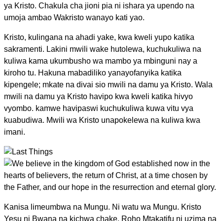
ya Kristo. Chakula cha jioni pia ni ishara ya upendo na
umoja ambao Wakristo wanayo kati yao.
Kristo, kulingana na ahadi yake, kwa kweli yupo katika
sakramenti. Lakini mwili wake hutolewa, kuchukuliwa na
kuliwa kama ukumbusho wa mambo ya mbinguni nay a
kiroho tu. Hakuna mabadiliko yanayofanyika katika
kipengele; mkate na divai sio mwili na damu ya Kristo. Wala
mwili na damu ya Kristo havipo kwa kweli katika hivyo
vyombo. kamwe havipaswi kuchukuliwa kuwa vitu vya
kuabudiwa. Mwili wa Kristo unapokelewa na kuliwa kwa
imani.
Kanisa limeumbwa na Mungu. Ni watu wa Mungu. Kristo
Yesu ni Bwana na kichwa chake. Roho Mtakatifu ni uzima na