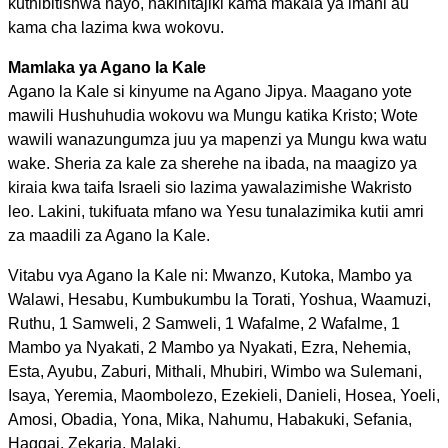
kuthibitishwa nayo, hakihitajiki kama makala ya imani au
kama cha lazima kwa wokovu.
Mamlaka ya Agano la Kale
Agano la Kale si kinyume na Agano Jipya. Maagano yote
mawili Hushuhudia wokovu wa Mungu katika Kristo; Wote
wawili wanazungumza juu ya mapenzi ya Mungu kwa watu
wake. Sheria za kale za sherehe na ibada, na maagizo ya
kiraia kwa taifa Israeli sio lazima yawalazimishe Wakristo
leo. Lakini, tukifuata mfano wa Yesu tunalazimika kutii amri
za maadili za Agano la Kale.
Vitabu vya Agano la Kale ni: Mwanzo, Kutoka, Mambo ya
Walawi, Hesabu, Kumbukumbu la Torati, Yoshua, Waamuzi,
Ruthu, 1 Samweli, 2 Samweli, 1 Wafalme, 2 Wafalme, 1
Mambo ya Nyakati, 2 Mambo ya Nyakati, Ezra, Nehemia,
Esta, Ayubu, Zaburi, Mithali, Mhubiri, Wimbo wa Sulemani,
Isaya, Yeremia, Maombolezo, Ezekieli, Danieli, Hosea, Yoeli,
Amosi, Obadia, Yona, Mika, Nahumu, Habakuki, Sefania,
Haggai, Zekaria, Malaki.