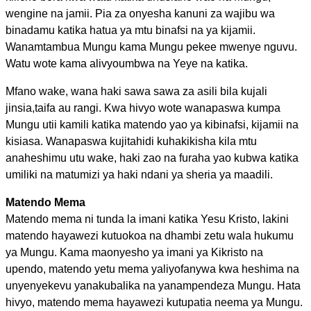
wengine na jamii. Pia za onyesha kanuni za wajibu wa
binadamu katika hatua ya mtu binafsi na ya kijamii.
Wanamtambua Mungu kama Mungu pekee mwenye nguvu.
Watu wote kama alivyoumbwa na Yeye na katika.
Mfano wake, wana haki sawa sawa za asili bila kujali
jinsia,taifa au rangi. Kwa hivyo wote wanapaswa kumpa
Mungu utii kamili katika matendo yao ya kibinafsi, kijamii na
kisiasa. Wanapaswa kujitahidi kuhakikisha kila mtu
anaheshimu utu wake, haki zao na furaha yao kubwa katika
umiliki na matumizi ya haki ndani ya sheria ya maadili.
Matendo Mema
Matendo mema ni tunda la imani katika Yesu Kristo, lakini
matendo hayawezi kutuokoa na dhambi zetu wala hukumu
ya Mungu. Kama maonyesho ya imani ya Kikristo na
upendo, matendo yetu mema yaliyofanywa kwa heshima na
unyenyekevu yanakubalika na yanampendeza Mungu. Hata
hivyo, matendo mema hayawezi kutupatia neema ya Mungu.