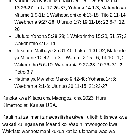
Kurudi kwa Kristo: Mathayo 24:1-51; 26:64; Marko
13:26-27; Luka 17:26-37; Yohana 14:1-3; Matendo ya
Mitume 1:9-11; 1 Wathesalonike 4:13-18; Tito 2:11-14;
Waebrania 9:27-28; Ufunuo 1:7; 19:11-16; 22:6-7, 12,
20.
Ufufuo: Yohana 5:28-29; 1 Wakorintho 15:20, 51-57; 2
Wakorintho 4:13-14.
Hukumu: Mathayo 25:31-46; Luka 11:31-32; Matendo
ya Mitume 10:42; 17:31; Warumi 2:15-16; 14:10-11; 2
Wakorintho 5:6-10; Waebrania 9:27-28; 10:26- 31; 2
Petro 3:7.
Hatima ya Mwisho: Marko 9:42-48; Yohana 14:3;
Waebrania 2:1-3; Ufunuo 20:11-15; 21:22-27.
Kutoka kwa Kitabu cha Maongozi cha 2023, Huru
Kimethodisti Kanisa USA.
Kauli hizi za imani zinawasilisha ukweli uliothibitishwa kwa
wakati kulingana na Maandiko. Wao ni mwongozo kwa
Wakristo wanaotamani kukua katika ufahamu wao wa