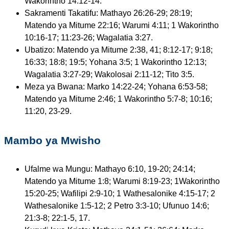
Wakorintho 14:12-14.
Sakramenti Takatifu: Mathayo 26:26-29; 28:19;
Matendo ya Mitume 22:16; Warumi 4:11; 1 Wakorintho
10:16-17; 11:23-26; Wagalatia 3:27.
Ubatizo: Matendo ya Mitume 2:38, 41; 8:12-17; 9:18;
16:33; 18:8; 19:5; Yohana 3:5; 1 Wakorintho 12:13;
Wagalatia 3:27-29; Wakolosai 2:11-12; Tito 3:5.
Meza ya Bwana: Marko 14:22-24; Yohana 6:53-58;
Matendo ya Mitume 2:46; 1 Wakorintho 5:7-8; 10:16;
11:20, 23-29.
Mambo ya Mwisho
Ufalme wa Mungu: Mathayo 6:10, 19-20; 24:14;
Matendo ya Mitume 1:8; Warumi 8:19-23; 1Wakorintho
15:20-25; Wafilipi 2:9-10; 1 Wathesalonike 4:15-17; 2
Wathesalonike 1:5-12; 2 Petro 3:3-10; Ufunuo 14:6;
21:3-8; 22:1-5, 17.