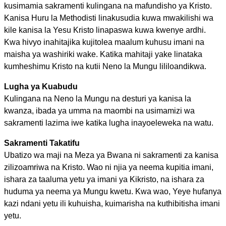
kusimamia sakramenti kulingana na mafundisho ya Kristo.
Kanisa Huru la Methodisti linakusudia kuwa mwakilishi wa
kile kanisa la Yesu Kristo linapaswa kuwa kwenye ardhi.
Kwa hivyo inahitajika kujitolea maalum kuhusu imani na
maisha ya washiriki wake. Katika mahitaji yake linataka
kumheshimu Kristo na kutii Neno la Mungu lililoandikwa.
Lugha ya Kuabudu
Kulingana na Neno la Mungu na desturi ya kanisa la
kwanza, ibada ya umma na maombi na usimamizi wa
sakramenti lazima iwe katika lugha inayoeleweka na watu.
Sakramenti Takatifu
Ubatizo wa maji na Meza ya Bwana ni sakramenti za kanisa
zilizoamriwa na Kristo. Wao ni njia ya neema kupitia imani,
ishara za taaluma yetu ya imani ya Kikristo, na ishara za
huduma ya neema ya Mungu kwetu. Kwa wao, Yeye hufanya
kazi ndani yetu ili kuhuisha, kuimarisha na kuthibitisha imani
yetu.