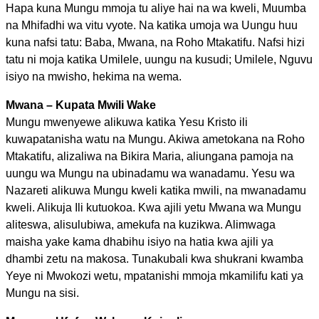
Hapa kuna Mungu mmoja tu aliye hai na wa kweli, Muumba
na Mhifadhi wa vitu vyote. Na katika umoja wa Uungu huu
kuna nafsi tatu: Baba, Mwana, na Roho Mtakatifu. Nafsi hizi
tatu ni moja katika Umilele, uungu na kusudi; Umilele, Nguvu
isiyo na mwisho, hekima na wema.
Mwana – Kupata Mwili Wake
Mungu mwenyewe alikuwa katika Yesu Kristo ili
kuwapatanisha watu na Mungu. Akiwa ametokana na Roho
Mtakatifu, alizaliwa na Bikira Maria, aliungana pamoja na
uungu wa Mungu na ubinadamu wa wanadamu. Yesu wa
Nazareti alikuwa Mungu kweli katika mwili, na mwanadamu
kweli. Alikuja Ili kutuokoa. Kwa ajili yetu Mwana wa Mungu
aliteswa, alisulubiwa, amekufa na kuzikwa. Alimwaga
maisha yake kama dhabihu isiyo na hatia kwa ajili ya
dhambi zetu na makosa. Tunakubali kwa shukrani kwamba
Yeye ni Mwokozi wetu, mpatanishi mmoja mkamilifu kati ya
Mungu na sisi.