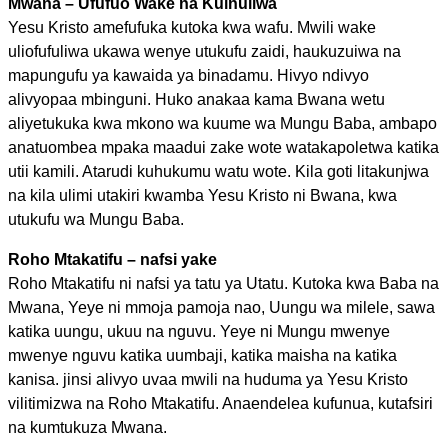
Mwana – Ufufuo Wake na Kuinuliwa
Yesu Kristo amefufuka kutoka kwa wafu. Mwili wake
uliofufuliwa ukawa wenye utukufu zaidi, haukuzuiwa na
mapungufu ya kawaida ya binadamu. Hivyo ndivyo
alivyopaa mbinguni. Huko anakaa kama Bwana wetu
aliyetukuka kwa mkono wa kuume wa Mungu Baba, ambapo
anatuombea mpaka maadui zake wote watakapoletwa katika
utii kamili. Atarudi kuhukumu watu wote. Kila goti litakunjwa
na kila ulimi utakiri kwamba Yesu Kristo ni Bwana, kwa
utukufu wa Mungu Baba.
Roho Mtakatifu – nafsi yake
Roho Mtakatifu ni nafsi ya tatu ya Utatu. Kutoka kwa Baba na
Mwana, Yeye ni mmoja pamoja nao, Uungu wa milele, sawa
katika uungu, ukuu na nguvu. Yeye ni Mungu mwenye
mwenye nguvu katika uumbaji, katika maisha na katika
kanisa. jinsi alivyo uvaa mwili na huduma ya Yesu Kristo
vilitimizwa na Roho Mtakatifu. Anaendelea kufunua, kutafsiri
na kumtukuza Mwana.