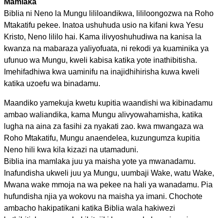
Mamlaka
Biblia ni Neno la Mungu lililoandikwa, lililoongozwa na Roho
Mtakatifu pekee. Inatoa ushuhuda usio na kifani kwa Yesu
Kristo, Neno lililo hai. Kama ilivyoshuhudiwa na kanisa la
kwanza na mabaraza yaliyofuata, ni rekodi ya kuaminika ya
ufunuo wa Mungu, kweli kabisa katika yote inathibitisha.
Imehifadhiwa kwa uaminifu na inajidhihirisha kuwa kweli
katika uzoefu wa binadamu.
Maandiko yamekuja kwetu kupitia waandishi wa kibinadamu
ambao waliandika, kama Mungu alivyowahamisha, katika
lugha na aina za fasihi za nyakati zao. kwa mwangaza wa
Roho Mtakatifu, Mungu anaendelea, kuzungumza kupitia
Neno hili kwa kila kizazi na utamaduni.
Biblia ina mamlaka juu ya maisha yote ya mwanadamu.
Inafundisha ukweli juu ya Mungu, uumbaji Wake, watu Wake,
Mwana wake mmoja na wa pekee na hali ya wanadamu. Pia
hufundisha njia ya wokovu na maisha ya imani. Chochote
ambacho hakipatikani katika Biblia wala hakiwezi