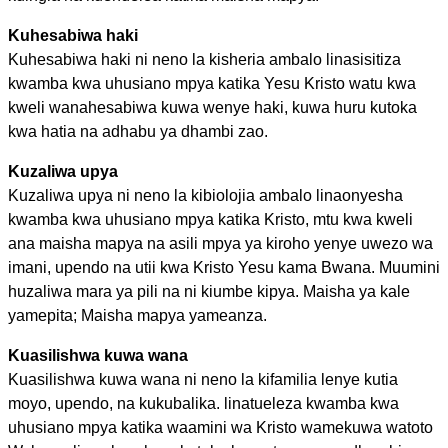
Kuhesabiwa haki
Kuhesabiwa haki ni neno la kisheria ambalo linasisitiza
kwamba kwa uhusiano mpya katika Yesu Kristo watu kwa
kweli wanahesabiwa kuwa wenye haki, kuwa huru kutoka
kwa hatia na adhabu ya dhambi zao.
Kuzaliwa upya
Kuzaliwa upya ni neno la kibiolojia ambalo linaonyesha
kwamba kwa uhusiano mpya katika Kristo, mtu kwa kweli
ana maisha mapya na asili mpya ya kiroho yenye uwezo wa
imani, upendo na utii kwa Kristo Yesu kama Bwana. Muumini
huzaliwa mara ya pili na ni kiumbe kipya. Maisha ya kale
yamepita; Maisha mapya yameanza.
Kuasilishwa kuwa wana
Kuasilishwa kuwa wana ni neno la kifamilia lenye kutia
moyo, upendo, na kukubalika. linatueleza kwamba kwa
uhusiano mpya katika waamini wa Kristo wamekuwa watoto