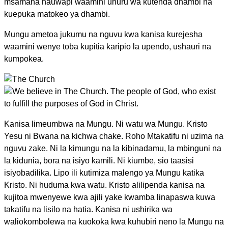
msamaha hauwapi waamini uhuru wa kutenda dhambi na
kuepuka matokeo ya dhambi.
Mungu ametoa jukumu na nguvu kwa kanisa kurejesha
waamini wenye toba kupitia karipio la upendo, ushauri na
kumpokea.
Kanisa limeumbwa na Mungu. Ni watu wa Mungu. Kristo
Yesu ni Bwana na kichwa chake. Roho Mtakatifu ni uzima na
nguvu zake. Ni la kimungu na la kibinadamu, la mbinguni na
la kidunia, bora na isiyo kamili. Ni kiumbe, sio taasisi
isiyobadilika. Lipo ili kutimiza malengo ya Mungu katika
Kristo. Ni huduma kwa watu. Kristo alilipenda kanisa na
kujitoa mwenyewe kwa ajili yake kwamba linapaswa kuwa
takatifu na lisilo na hatia. Kanisa ni ushirika wa
waliokombolewa na kuokoka kwa kuhubiri neno la Mungu na