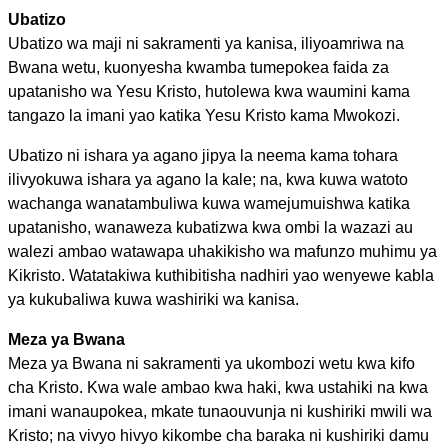
Ubatizo
Ubatizo wa maji ni sakramenti ya kanisa, iliyoamriwa na
Bwana wetu, kuonyesha kwamba tumepokea faida za
upatanisho wa Yesu Kristo, hutolewa kwa waumini kama
tangazo la imani yao katika Yesu Kristo kama Mwokozi.
Ubatizo ni ishara ya agano jipya la neema kama tohara
ilivyokuwa ishara ya agano la kale; na, kwa kuwa watoto
wachanga wanatambuliwa kuwa wamejumuishwa katika
upatanisho, wanaweza kubatizwa kwa ombi la wazazi au
walezi ambao watawapa uhakikisho wa mafunzo muhimu ya
Kikristo. Watatakiwa kuthibitisha nadhiri yao wenyewe kabla
ya kukubaliwa kuwa washiriki wa kanisa.
Meza ya Bwana
Meza ya Bwana ni sakramenti ya ukombozi wetu kwa kifo
cha Kristo. Kwa wale ambao kwa haki, kwa ustahiki na kwa
imani wanaupokea, mkate tunaouvunja ni kushiriki mwili wa
Kristo; na vivyo hivyo kikombe cha baraka ni kushiriki damu