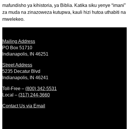
mafundisho ya kihistoria, ya Biblia. Katika siku yenye “imani”
za muda na zinazoweza kutupwa, kauli hizi hutoa uthabiti na
mwelekeo.
Mailing Address
PO Box 51710
Indianapolis, IN 46251
Street Address
5235 Decatur Blvd
Indianapolis, IN 46241
Toll-Free –
(800) 342-5531
Local –
(317) 244-3660
Contact Us via Email